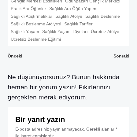
Gençlik Merkezi Etkinlikleri
Odunpazarı Gençlik Merkezi
Pratik Ara Öğünler
Sağlıklı Ara Öğün Yapımı
Sağlıklı Atıştırmalıklar
Sağlıklı Atölye
Sağlıklı Beslenme
Sağlıklı Beslenme Atölyesi
Sağlıklı Tarifler
Sağlıklı Yaşam
Sağlıklı Yaşam Tüyoları
Ücretsiz Atölye
Ücretsiz Beslenme Eğitimi
Yazı
Yazı
Önceki
Sonraki
dolaşımı
dolaşımı
Ne düşünüyorsunuz? Bunun hakkında
hemen bir yorum yazın! Fikirlerinizi
gerçekten merak ediyorum.
Bir yanıt yazın
E-posta adresiniz yayınlanmayacak.
Gerekli alanlar
*
ile işaretlenmişlerdir