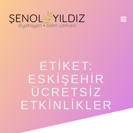
İçeriğe
geç
ETIKET:
ESKIŞEHIR
ÜCRETSIZ
ETKINLIKLER