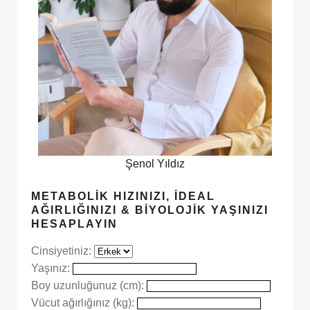
Şenol Yıldız
METABOLIK HIZINIZI, İDEAL
AĞIRLIĞINIZI & BIYOLOJIK YAŞINIZI
HESAPLAYIN
Cinsiyetiniz:
Yaşınız:
Boy uzunluğunuz (cm):
Vücut ağırlığınız (kg):