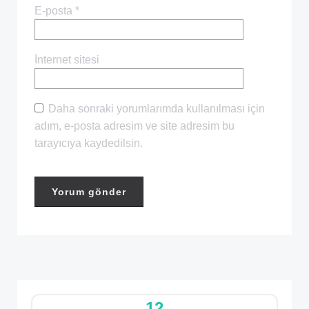
E-posta
*
İnternet sitesi
Daha sonraki yorumlarımda kullanılması için
adım, e-posta adresim ve site adresim bu
tarayıcıya kaydedilsin.
12