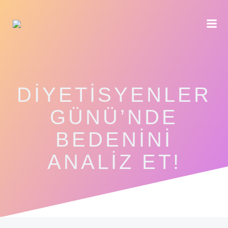
İçeriğe
geç
DIYETISYENLER
GÜNÜ’NDE
BEDENINI
ANALIZ ET!