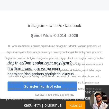
instagram
•
twitter/x
•
facebook
Şenol Yıldız © 2014 - 2026
Bu web sitesindeki içerikler bilgilendirme amaçlıdır. Sitedeki yazılar, görseller ve
diğer materyaller tıbbi tanı, tedavi veya profesyonel sağlık hizmeti yerine geçmez.
Sağlık sorunlarınızla ilgili en doğru ve güvenilir bilgiyi almak için sağlık profesyoneline
danışınız. Şenol Yıldız, sunulan bilgilerin doğruluğu ve güncelliği konusunda azami
özeni göstermektedir. İçeriklerde meydana gelebilecek hatalar, eksiklikler veya
güncellik kaybından dolayı doğabilecek herhangi bir zarardan sitemiz sorumlu
tutulamaz. Telif hakları Şenol Yıldız’a ait olan içeriklerin izinsiz kopyalanması,
çoğaltılması veya ticari amaçla kullanılması yasaktır. Web sitemizi kullanarak bu
Diyetisyensenol.com, deneyiminizi geliştirmek için
koşulları kabul etmiş sayılırsınız.
çerezleri kullanmaktadır. Devam ederek çerez kullanımını
kabul etmiş olursunuz.
Kabul Et