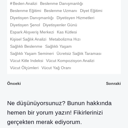
#
Beden Analizi
Beslenme Danışmanlığı
Beslenme Eğitimi
Beslenme Uzmanı
Diyet Eğitimi
Diyetisyen Danışmanlığı
Diyetisyen Hizmetleri
Diyetisyen Şenol
Diyetisyenler Günü
Espark Alışveriş Merkezi
Kas Kütlesi
Kişisel Sağlık Analizi
Metabolizma Hızı
Sağlıklı Beslenme
Sağlıklı Yaşam
Sağlıklı Yaşam Semineri
Ücretsiz Sağlık Taraması
Vücut Kitle Indeksi
Vücut Kompozisyon Analizi
Vücut Ölçümleri
Vücut Yağ Oranı
Yazı
Yazı
Önceki
Sonraki
dolaşımı
dolaşımı
Ne düşünüyorsunuz? Bunun hakkında
hemen bir yorum yazın! Fikirlerinizi
gerçekten merak ediyorum.