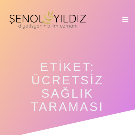
İçeriğe
geç
ETIKET:
ÜCRETSIZ
SAĞLIK
TARAMASI