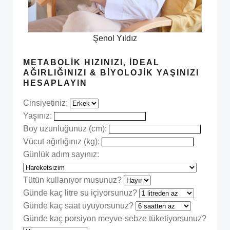
Şenol Yıldız
METABOLIK HIZINIZI, İDEAL
AĞIRLIĞINIZI & BIYOLOJIK YAŞINIZI
HESAPLAYIN
Cinsiyetiniz:
Yaşınız:
Boy uzunluğunuz (cm):
Vücut ağırlığınız (kg):
Günlük adım sayınız:
Tütün kullanıyor musunuz?
Günde kaç litre su içiyorsunuz?
Günde kaç saat uyuyorsunuz?
Günde kaç porsiyon meyve-sebze tüketiyorsunuz?