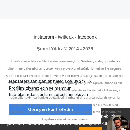
instagram
•
twitter/x
•
facebook
Şenol Yıldız © 2014 - 2026
Bu web sitesindeki içerikler bilgilendirme amaçlıdır. Sitedeki yazılar, görseller ve
diğer materyaller tıbbi tanı, tedavi veya profesyonel sağlık hizmeti yerine geçmez.
Sağlık sorunlarınızla ilgili en doğru ve güvenilir bilgiyi almak için sağlık profesyoneline
danışınız. Şenol Yıldız, sunulan bilgilerin doğruluğu ve güncelliği konusunda azami
özeni göstermektedir. İçeriklerde meydana gelebilecek hatalar, eksiklikler veya
güncellik kaybından dolayı doğabilecek herhangi bir zarardan sitemiz sorumlu
tutulamaz. Telif hakları Şenol Yıldız’a ait olan içeriklerin izinsiz kopyalanması,
çoğaltılması veya ticari amaçla kullanılması yasaktır. Web sitemizi kullanarak bu
Diyetisyensenol.com, deneyiminizi geliştirmek için
koşulları kabul etmiş sayılırsınız.
çerezleri kullanmaktadır. Devam ederek çerez kullanımını