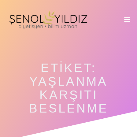
İçeriğe
geç
ETIKET:
YAŞLANMA
KARŞITI
BESLENME