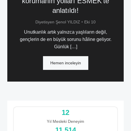
korumanın yolları ESMEK’te
anlatıldı!
•
Diyetisyen Şenol YILDIZ
Eki 10
Unutkanlık artık yalnızca yaşlıların değil,
gençlerin de en büyük sorunu hâline geliyor.
Günlük […]
Hemen inceleyin
12
Yıl Mesleki Deneyim
12.322