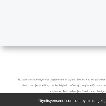
Bu web sitesindeki içerikler bilgilendirme amaçlıdır. Sitedeki yazılar, görseller
danışınız. Şenol Yıldız, sunulan bilgilerin doğruluğu ve güncelliği konus
tutulamaz. Telif hakları Şenol Yıldız’a ait olan iç
Diyetisyensenol.com, deneyiminizi gelişt