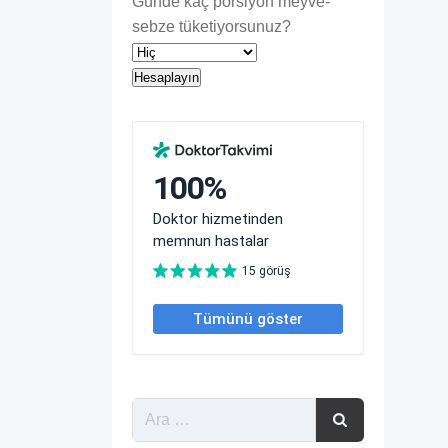
Günde kaç porsiyon meyve-
sebze tüketiyorsunuz?
Hesaplayın