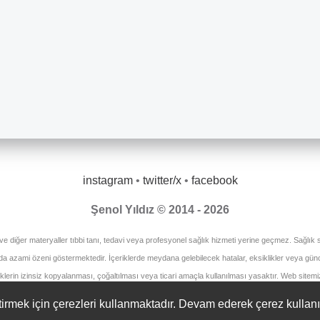
instagram
•
twitter/x
•
facebook
Şenol Yıldız © 2014 - 2026
 ve diğer materyaller tıbbi tanı, tedavi veya profesyonel sağlık hizmeti yerine geçmez. Sağlık so
unda azami özeni göstermektedir. İçeriklerde meydana gelebilecek hatalar, eksiklikler veya gü
eriklerin izinsiz kopyalanması, çoğaltılması veya ticari amaçla kullanılması yasaktır. Web sitemi
irmek için çerezleri kullanmaktadır. Devam ederek çerez kullan