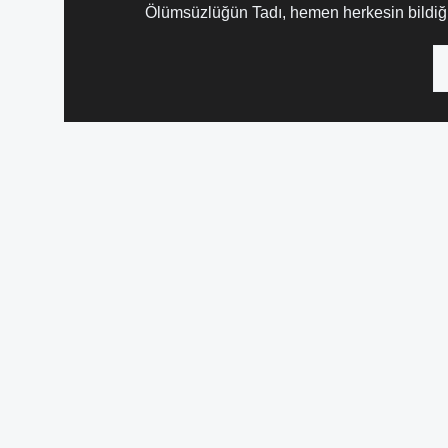
Ölümsüzlüğün Tadı, hemen herkesin bildiği d