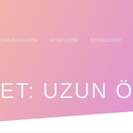
IŞMA ALANLARIM
KITAPLARIM
İÇERIKLERIM
KET:
UZUN 