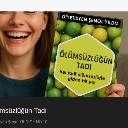
msüzlüğün Tadı
•
syen Şenol YILDIZ
Nis 10