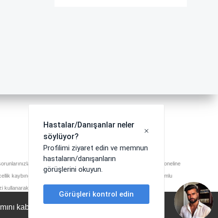
runlarınızla ilgili en doğru ve güvenilir bilgiyi almak için sağlık profesyoneline
ncellik kaybından dolayı doğabilecek herhangi bir zarardan sitemiz sorumlu
zi kullanarak bu koşulları kabul etmiş sayılırsınız.
ımını kabul etmiş olursunuz.
Kabul Et