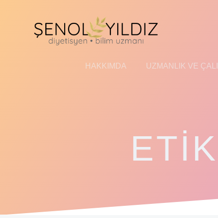
İçeriğe
geç
HAKKIMDA
UZMANLIK VE ÇAL
ETI