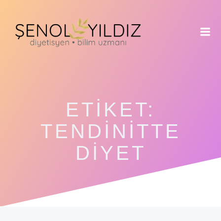
İçeriğe
geç
ETIKET:
TENDINITTE
DIYET