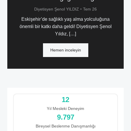
•
Diyetisyen Şenol YILDIZ
Tem 26
Eskişehir’de sağlıklı yaş alma yolculuğuna
önemli bir katkı daha geldi! Diyetisyen Şenol
Yıldız, […]
Hemen inceleyin
12
Yıl Mesleki Deneyim
10.706
Bireysel Beslenme Danışmanlığı