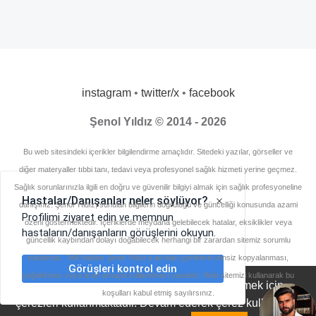
instagram
•
twitter/x
•
facebook
Şenol Yıldız © 2014 - 2026
Bu web sitesindeki içerikler bilgilendirme amaçlıdır. Sitedeki yazılar, görseller ve
diğer materyaller tıbbi tanı, tedavi veya profesyonel sağlık hizmeti yerine geçmez.
Sağlık sorunlarınızla ilgili en doğru ve güvenilir bilgiyi almak için sağlık profesyoneline
danışınız. Şenol Yıldız, sunulan bilgilerin doğruluğu ve güncelliği konusunda azami
özeni göstermektedir. İçeriklerde meydana gelebilecek hatalar, eksiklikler veya
güncellik kaybından dolayı doğabilecek herhangi bir zarardan sitemiz sorumlu
tutulamaz. Telif hakları Şenol Yıldız’a ait olan içeriklerin izinsiz kopyalanması,
çoğaltılması veya ticari amaçla kullanılması yasaktır. Web sitemizi kullanarak bu
Diyetisyensenol.com, deneyiminizi geliştirmek için
koşulları kabul etmiş sayılırsınız.
çerezleri kullanmaktadır. Devam ederek çerez kullanımını