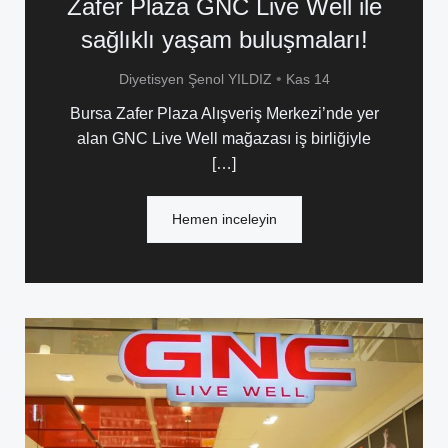
Zafer Plaza GNC Live Well ile
sağlıklı yaşam buluşmaları!
•
Diyetisyen Şenol YILDIZ
Kas 14
Bursa Zafer Plaza Alışveriş Merkezi’nde yer
alan GNC Live Well mağazası iş birliğiyle
[…]
Hemen inceleyin