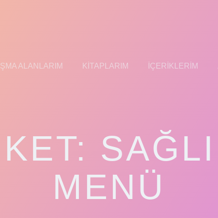
IŞMA ALANLARIM
KITAPLARIM
İÇERIKLERIM
IKET:
SAĞLI
MENÜ