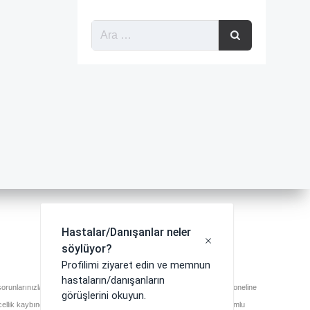
runlarınızla ilgili en doğru ve güvenilir bilgiyi almak için sağlık profesyoneline
ncellik kaybından dolayı doğabilecek herhangi bir zarardan sitemiz sorumlu