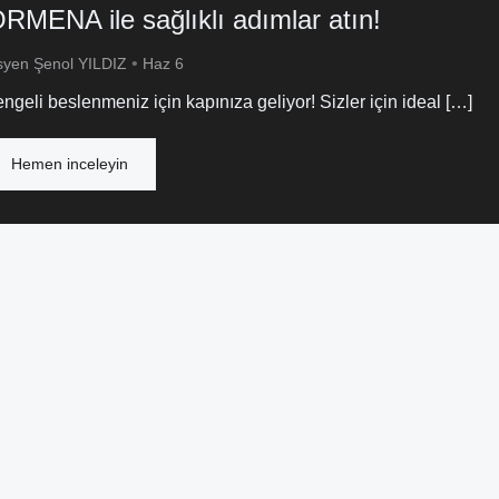
RMENA ile sağlıklı adımlar atın!
•
isyen Şenol YILDIZ
Haz 6
li beslenmeniz için kapınıza geliyor! Sizler için ideal […]
Hemen inceleyin