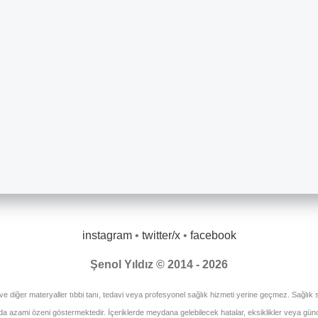
instagram
•
twitter/x
•
facebook
Şenol Yıldız © 2014 - 2026
 ve diğer materyaller tıbbi tanı, tedavi veya profesyonel sağlık hizmeti yerine geçmez. Sağlık so
unda azami özeni göstermektedir. İçeriklerde meydana gelebilecek hatalar, eksiklikler veya gü