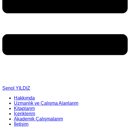
Şenol YILDIZ
Hakkımda
Uzmanlık ve Çalışma Alanlarım
Kitaplarım
İçeriklerim
Akademik Çalışmalarım
İletişim