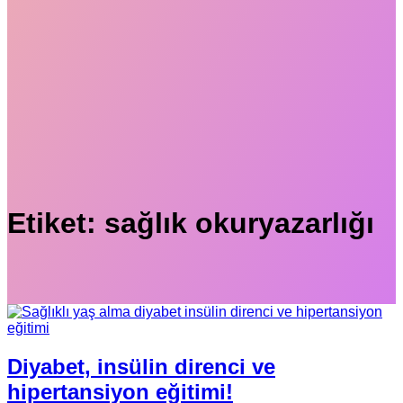
Etiket:
sağlık okuryazarlığı
Diyabet, insülin direnci ve
hipertansiyon eğitimi!