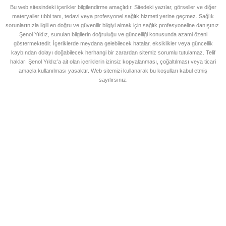
Bu web sitesindeki içerikler bilgilendirme amaçlıdır. Sitedeki yazılar, görseller ve diğer
materyaller tıbbi tanı, tedavi veya profesyonel sağlık hizmeti yerine geçmez. Sağlık
sorunlarınızla ilgili en doğru ve güvenilir bilgiyi almak için sağlık profesyoneline danışınız.
Şenol Yıldız, sunulan bilgilerin doğruluğu ve güncelliği konusunda azami özeni
göstermektedir. İçeriklerde meydana gelebilecek hatalar, eksiklikler veya güncellik
kaybından dolayı doğabilecek herhangi bir zarardan sitemiz sorumlu tutulamaz. Telif
hakları Şenol Yıldız’a ait olan içeriklerin izinsiz kopyalanması, çoğaltılması veya ticari
amaçla kullanılması yasaktır. Web sitemizi kullanarak bu koşulları kabul etmiş
sayılırsınız.