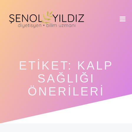
İçeriğe
geç
ETIKET:
KALP
SAĞLIĞI
ÖNERILERI