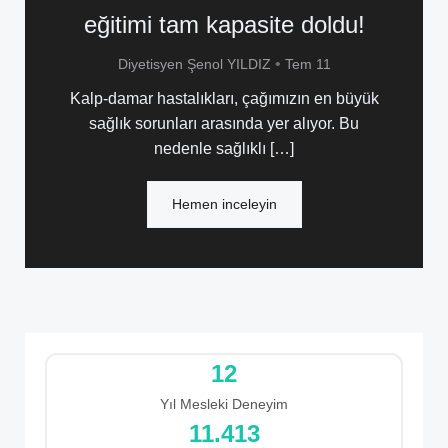
eğitimi tam kapasite doldu!
•
Diyetisyen Şenol YILDIZ
Tem 11
Kalp-damar hastalıkları, çağımızın en büyük
sağlık sorunları arasında yer alıyor. Bu
nedenle sağlıklı […]
Hemen inceleyin
12
Yıl Mesleki Deneyim
12.120