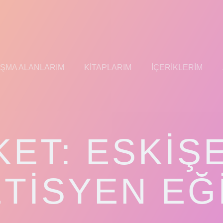
IŞMA ALANLARIM
KITAPLARIM
İÇERIKLERIM
KET:
ESKIŞ
ETISYEN EĞI