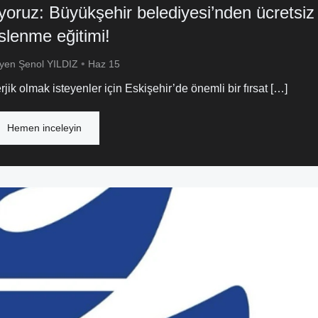
oruz: Büyükşehir belediyesi’nden ücretsiz
slenme eğitimi!
•
syen Şenol YILDIZ
Haz 15
k olmak isteyenler için Eskişehir’de önemli bir fırsat […]
Hemen inceleyin