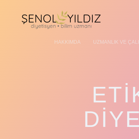
İçeriğe
geç
HAKKIMDA
UZMANLIK VE ÇAL
ETI
DIY