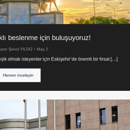
lı beslenme için buluşuyoruz!
•
syen Şenol YILDIZ
May 2
k olmak isteyenler için Eskişehir’de önemli bir fırsat […]
Hemen inceleyin