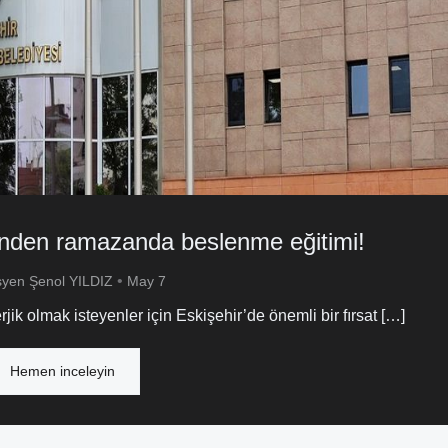
’nden ramazanda beslenme eğitimi!
•
syen Şenol YILDIZ
May 7
k olmak isteyenler için Eskişehir’de önemli bir fırsat […]
Hemen inceleyin