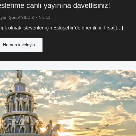
lenme canlı yayınına davetlisiniz!
•
syen Şenol YILDIZ
Nis 11
k olmak isteyenler için Eskişehir’de önemli bir fırsat […]
Hemen inceleyin