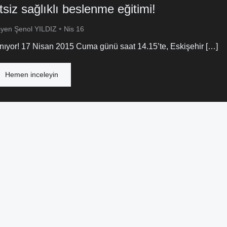
tsiz sağlıklı beslenme eğitimi!
•
syen Şenol YILDIZ
Nis 16
lanıyor! 17 Nisan 2015 Cuma günü saat 14.15’te, Eskişehir […]
Hemen inceleyin