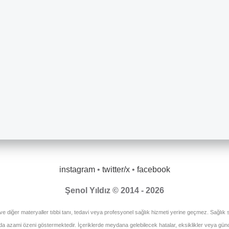
instagram
•
twitter/x
•
facebook
Şenol Yıldız © 2014 - 2026
 ve diğer materyaller tıbbi tanı, tedavi veya profesyonel sağlık hizmeti yerine geçmez. Sağlık so
unda azami özeni göstermektedir. İçeriklerde meydana gelebilecek hatalar, eksiklikler veya gü