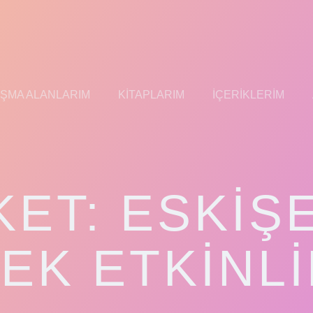
IŞMA ALANLARIM
KITAPLARIM
İÇERIKLERIM
KET:
ESKIŞ
EK ETKINLI