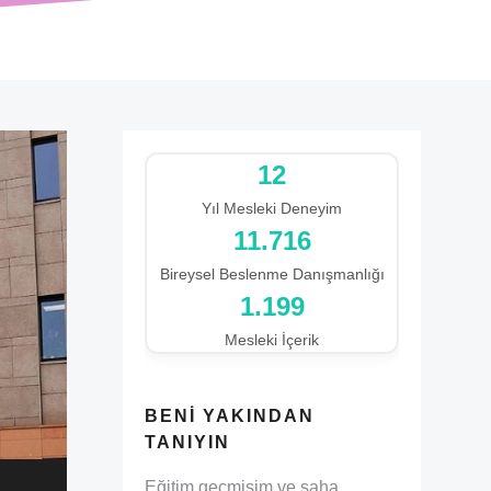
12
Yıl Mesleki Deneyim
13.433
Bireysel Beslenme Danışmanlığı
1.199
Mesleki İçerik
BENI YAKINDAN
TANIYIN
Eğitim geçmişim ve saha