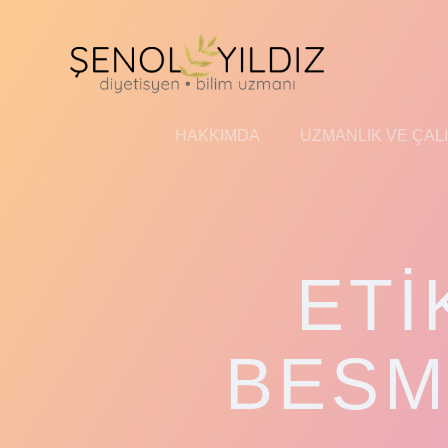
İçeriğe
geç
HAKKIMDA
UZMANLIK VE ÇAL
ETI
BESM