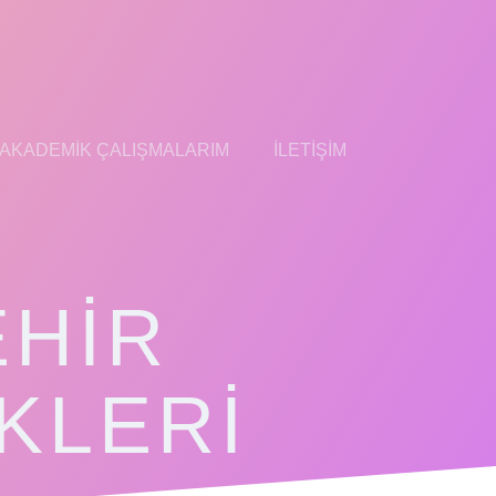
AKADEMIK ÇALIŞMALARIM
İLETIŞIM
EHIR
KLERI