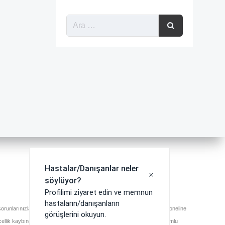
runlarınızla ilgili en doğru ve güvenilir bilgiyi almak için sağlık profesyoneline
ncellik kaybından dolayı doğabilecek herhangi bir zarardan sitemiz sorumlu