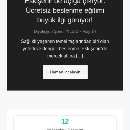
Eskişehir’de açığa çıkıyor:
Ücretsiz beslenme eğitimi
büyük ilgi görüyor!
•
Diyetisyen Şenol YILDIZ
May 14
Sağlıklı yaşamın temel taşlarından biri olan
yeterli ve dengeli beslenme, Eskişehir’de
mercek altına […]
Hemen inceleyin
12
Yıl Mesleki Deneyim