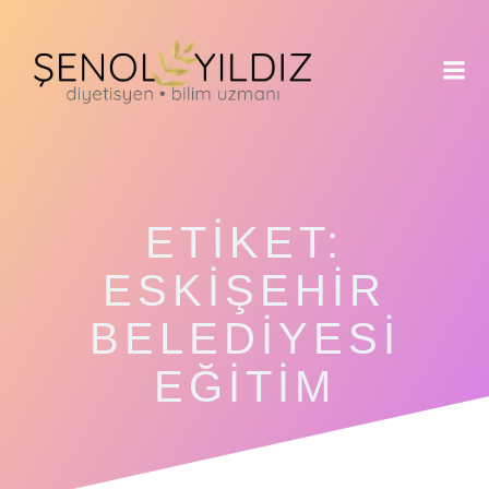
İçeriğe
geç
ETIKET:
ESKIŞEHIR
BELEDIYESI
EĞITIM