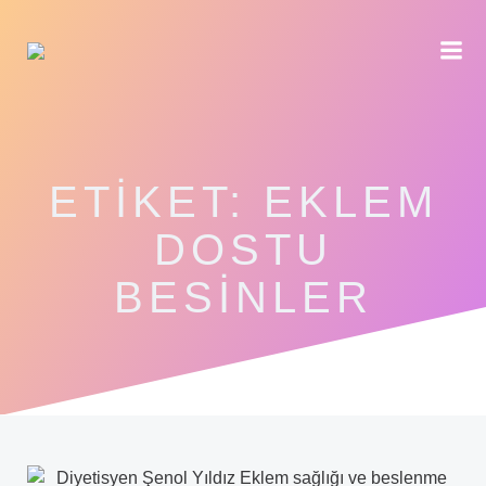
İçeriğe
geç
ETIKET:
EKLEM
DOSTU
BESINLER