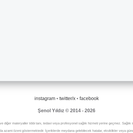
instagram
•
twitter/x
•
facebook
Şenol Yıldız © 2014 - 2026
 ve diğer materyaller tıbbi tanı, tedavi veya profesyonel sağlık hizmeti yerine geçmez. Sağlık so
unda azami özeni göstermektedir. İçeriklerde meydana gelebilecek hatalar, eksiklikler veya gü