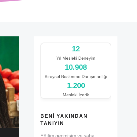
12
Yıl Mesleki Deneyim
12.827
Bireysel Beslenme Danışmanlığı
1.200
Mesleki İçerik
BENI YAKINDAN
TANIYIN
Eğitim geçmişim ve saha