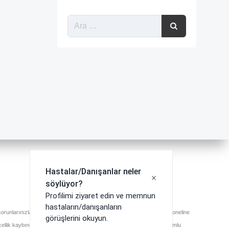
runlarınızla ilgili en doğru ve güvenilir bilgiyi almak için sağlık profesyoneline
ncellik kaybından dolayı doğabilecek herhangi bir zarardan sitemiz sorumlu