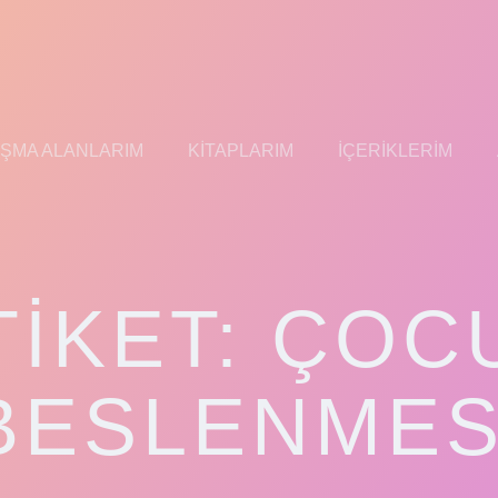
IŞMA ALANLARIM
KITAPLARIM
İÇERIKLERIM
TIKET:
ÇOC
BESLENMES