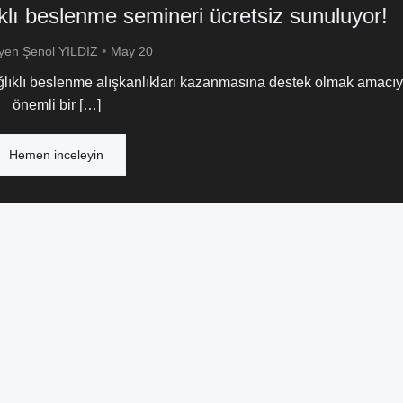
ıklı beslenme semineri ücretsiz sunuluyor!
•
syen Şenol YILDIZ
May 20
ğlıklı beslenme alışkanlıkları kazanmasına destek olmak amacıy
önemli bir […]
Hemen inceleyin