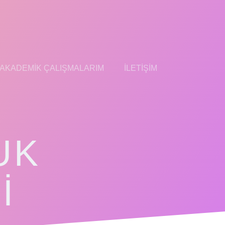
AKADEMIK ÇALIŞMALARIM
İLETIŞIM
UK
I