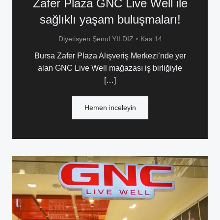
Zafer Plaza GNC Live Well ile
sağlıklı yaşam buluşmaları!
•
Diyetisyen Şenol YILDIZ
Kas 14
Bursa Zafer Plaza Alışveriş Merkezi’nde yer
alan GNC Live Well mağazası iş birliğiyle
[…]
Hemen inceleyin