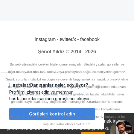
instagram
•
twitter/x
•
facebook
Şenol Yıldız © 2014 - 2026
Bu web sitesindeki içerikler bilgilendirme amaçlıdır. Sitedeki yazılar, görseller ve
diğer materyaller tıbbi tanı, tedavi veya profesyonel sağlık hizmeti yerine geçmez.
Sağlık sorunlarınızla ilgili en doğru ve güvenilir bilgiyi almak için sağlık profesyoneline
danışınız. Şenol Yıldız, sunulan bilgilerin doğruluğu ve güncelliği konusunda azami
özeni göstermektedir. İçeriklerde meydana gelebilecek hatalar, eksiklikler veya
güncellik kaybından dolayı doğabilecek herhangi bir zarardan sitemiz sorumlu
tutulamaz. Telif hakları Şenol Yıldız’a ait olan içeriklerin izinsiz kopyalanması,
çoğaltılması veya ticari amaçla kullanılması yasaktır. Web sitemizi kullanarak bu
Diyetisyensenol.com, deneyiminizi geliştirmek için
koşulları kabul etmiş sayılırsınız.
çerezleri kullanmaktadır. Devam ederek çerez kullanımını