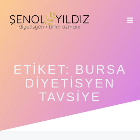
İçeriğe
geç
ETIKET:
BURSA
DIYETISYEN
TAVSIYE