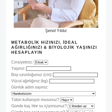
Şenol Yıldız
METABOLIK HIZINIZI, İDEAL
AĞIRLIĞINIZI & BIYOLOJIK YAŞINIZI
HESAPLAYIN
Cinsiyetiniz:
Yaşınız:
Boy uzunluğunuz (cm):
Vücut ağırlığınız (kg):
Günlük adım sayınız:
Tütün kullanıyor musunuz?
Günde kaç litre su içiyorsunuz?