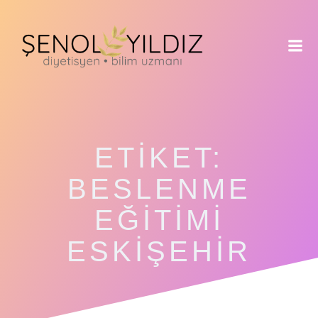
İçeriğe
geç
ETIKET:
BESLENME
EĞITIMI
ESKIŞEHIR