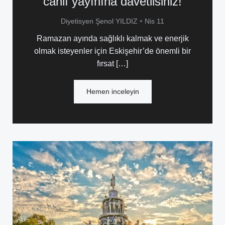
canlı yayınına davetlisiniz!
•
Diyetisyen Şenol YILDIZ
Nis 11
Ramazan ayında sağlıklı kalmak ve enerjik
olmak isteyenler için Eskişehir’de önemli bir
fırsat […]
Hemen inceleyin