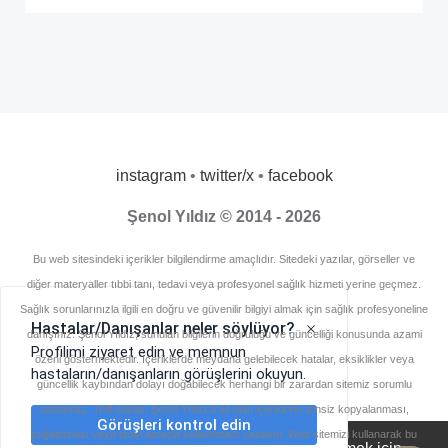
instagram
•
twitter/x
•
facebook
Şenol Yıldız © 2014 - 2026
Bu web sitesindeki içerikler bilgilendirme amaçlıdır. Sitedeki yazılar, görseller ve
diğer materyaller tıbbi tanı, tedavi veya profesyonel sağlık hizmeti yerine geçmez.
Sağlık sorunlarınızla ilgili en doğru ve güvenilir bilgiyi almak için sağlık profesyoneline
danışınız. Şenol Yıldız, sunulan bilgilerin doğruluğu ve güncelliği konusunda azami
özeni göstermektedir. İçeriklerde meydana gelebilecek hatalar, eksiklikler veya
güncellik kaybından dolayı doğabilecek herhangi bir zarardan sitemiz sorumlu
tutulamaz. Telif hakları Şenol Yıldız’a ait olan içeriklerin izinsiz kopyalanması,
çoğaltılması veya ticari amaçla kullanılması yasaktır. Web sitemizi kullanarak bu